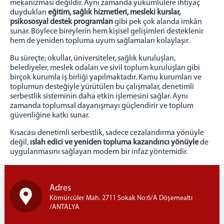
mekanizması değildir. Aynı zamanda yükümlülere ihtiyaç
Çocuk Hizmetleri
duydukları
eğitim, sağlık hizmetleri, mesleki kurslar,
Elektronik İzleme
psikososyal destek programları
gibi pek çok alanda imkân
sunar. Böylece bireylerin hem kişisel gelişimleri desteklenir
İyileştirme Çalıştırmaları
hem de yeniden topluma uyum sağlamaları kolaylaşır.
Manevi Rehberlik
Bu süreçte; okullar, üniversiteler, sağlık kuruluşları,
PROJELER
belediyeler, meslek odaları ve sivil toplum kuruluşları gibi
birçok kurumla iş birliği yapılmaktadır. Kamu kurumları ve
Genel Bilgi
toplumun desteğiyle yürütülen bu çalışmalar, denetimli
Tamamlanan Projeler
serbestlik sisteminin daha etkin işlemesini sağlar. Aynı
zamanda toplumsal dayanışmayı güçlendirir ve toplum
Güncel Projeler
güvenliğine katkı sunar.
BİZDEN HABERLER
Kısacası denetimli serbestlik, sadece cezalandırma yönüyle
değil,
ıslah edici ve yeniden topluma kazandırıcı yönüyle
de
GÖNÜLLÜ OL
uygulanmasını sağlayan modern bir infaz yöntemidir.
Adres
Kömürcüler Mah. 2711 Sokak No:6/A Döşemealtı
/ANTALYA