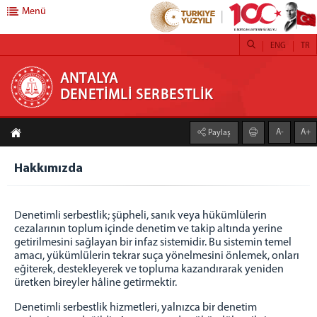
Menü
ENG
TR
ANTALYA DENETİMLİ SERBESTLİK
ANTALYA
DENETİMLİ SERBESTLİK
DENETİMLİ SERBESTLİK
A-
A+
Paylaş
Hakkımızda
Misyon
Hakkımızda
Vizyon
Yetki Alanı
Denetimli serbestlik; şüpheli, sanık veya hükümlülerin
FAALİYETLERİMİZ
cezalarının toplum içinde denetim ve takip altında yerine
getirilmesini sağlayan bir infaz sistemidir. Bu sistemin temel
Adalet Ormanları
amacı, yükümlülerin tekrar suça yönelmesini önlemek, onları
Kamu Yararına Çalışma
eğiterek, destekleyerek ve topluma kazandırarak yeniden
üretken bireyler hâline getirmektir.
Koruma Kurulları
Bağımlılıkla Mücadele
Denetimli serbestlik hizmetleri, yalnızca bir denetim