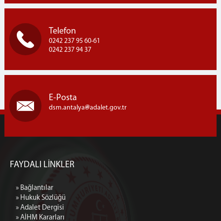
Telefon
0242 237 95 60-61
0242 237 94 37
E-Posta
dsm.antalya
adalet.gov.tr
FAYDALI LİNKLER
» Bağlantılar
» Hukuk Sözlüğü
» Adalet Dergisi
» AİHM Kararları