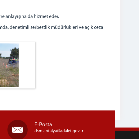
re anlayışına da hizmet eder.
amda, denetimli serbestlik müdürlükleri ve açık ceza
E-Posta
dsm.antalya
adalet.gov.tr