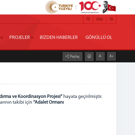
ENG
TR
PROJELER
BİZDEN HABERLER
GÖNÜLLÜ OL
A-
A+
Paylaş
dırma ve Koordinasyon Projesi”
hayata geçirilmiştir.
arının takibi için
“Adalet Ormanı