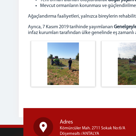
Yeni orman alanları oluşturularak
doğal yaşam a
Mevcut ormanların korunması ve güçlendirilmesi
Ağaçlandırma faaliyetleri, yalnızca bireylerin rehabi
Ayrıca, 7 Kasım 2019 tarihinde yayımlanan
Genelgeyl
infaz kurumları tarafından ülke genelinde eş zamanlı 
Adres
Kömürcüler Mah. 2711 Sokak No:6/A
Döşemealtı /ANTALYA