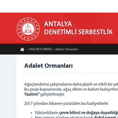
ANTALYA
DENETİMLİ SERBESTLİK
FAALİYETLERİMİZ > Adalet Ormanları
Adalet Ormanları
Ağaçlandırma çalışmalarını daha planlı ve etkili bi
Bu proje kapsamında, ağaç dikim ve bakım faaliyetlerini
Yazılımı”
geliştirilmiştir.
2017 yılından itibaren yürütülen bu faaliyetlerle:
Yükümlülerin
çevre bilinci ve doğaya duyarlılığ