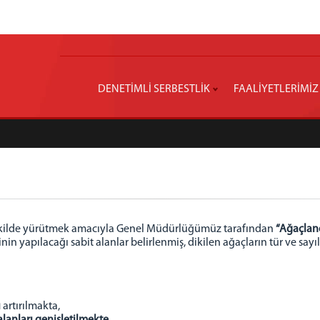
DENETİMLİ SERBESTLİK
FAALİYETLERİMİZ
r şekilde yürütmek amacıyla Genel Müdürlüğümüz tarafından
“Ağaçlan
n yapılacağı sabit alanlar belirlenmiş, dikilen ağaçların tür ve sayıl
ı
artırılmakta,