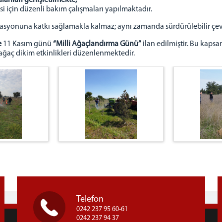
lanları genişletilmekte
,
 için düzenli bakım çalışmaları yapılmaktadır.
litasyonuna katkı sağlamakla kalmaz; aynı zamanda sürdürülebilir çev
e
11 Kasım günü
“Milli Ağaçlandırma Günü”
ilan edilmiştir. Bu kaps
ağaç dikim etkinlikleri düzenlenmektedir.
Telefon
0242 237 95 60-61
0242 237 94 37