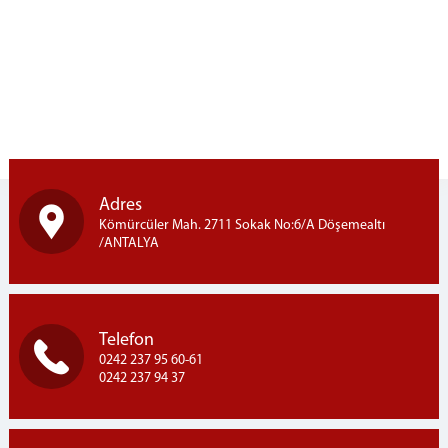
Çocuk Hizmetleri
Elektronik İzleme
İyileştirme Çalıştırmaları
Manevi Rehberlik
PROJELER
Genel Bilgi
Tamamlanan Projeler
Adres
Güncel Projeler
Kömürcüler Mah. 2711 Sokak No:6/A Döşemealtı
/ANTALYA
BİZDEN HABERLER
GÖNÜLLÜ OL
Telefon
0242 237 95 60-61
0242 237 94 37