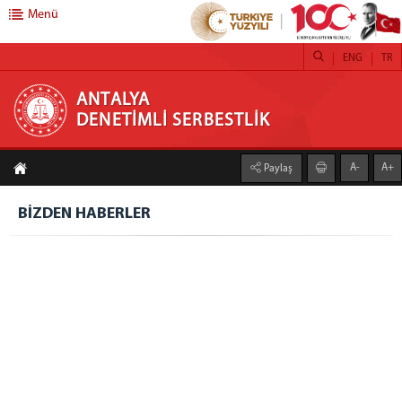
Menü
ENG
TR
ANTALYA DENETİMLİ SERBESTLİK
ANTALYA
DENETİMLİ SERBESTLİK
DENETİMLİ SERBESTLİK
A-
A+
Paylaş
Hakkımızda
Misyon
BİZDEN HABERLER
Vizyon
Yetki Alanı
FAALİYETLERİMİZ
Adalet Ormanları
Kamu Yararına Çalışma
Koruma Kurulları
Bağımlılıkla Mücadele