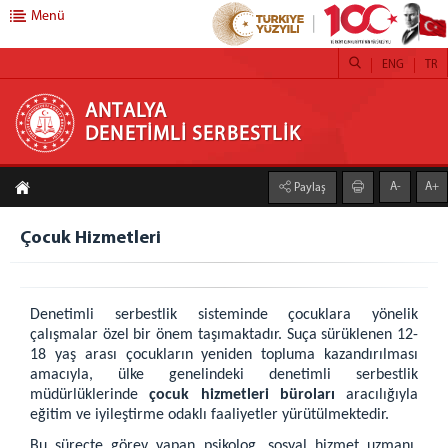
Menü
ENG
TR
ANTALYA DENETİMLİ SERBESTLİK
ANTALYA
DENETİMLİ SERBESTLİK
DENETİMLİ SERBESTLİK
A-
A+
Paylaş
Hakkımızda
Misyon
Çocuk Hizmetleri
Vizyon
Yetki Alanı
FAALİYETLERİMİZ
Denetimli serbestlik sisteminde çocuklara yönelik
çalışmalar özel bir önem taşımaktadır. Suça sürüklenen 12-
Adalet Ormanları
18 yaş arası çocukların yeniden topluma kazandırılması
amacıyla, ülke genelindeki denetimli serbestlik
Kamu Yararına Çalışma
müdürlüklerinde
çocuk hizmetleri büroları
aracılığıyla
Koruma Kurulları
eğitim ve iyileştirme odaklı faaliyetler yürütülmektedir.
Bağımlılıkla Mücadele
Bu süreçte görev yapan psikolog, sosyal hizmet uzmanı,