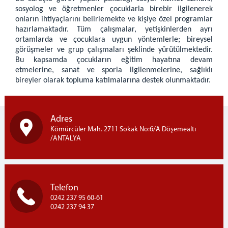
Çocuk Hizmetleri
sosyolog ve öğretmenler çocuklarla birebir ilgilenerek
onların ihtiyaçlarını belirlemekte ve kişiye özel programlar
Elektronik İzleme
hazırlamaktadır.
Tüm çalışmalar, yetişkinlerden ayrı
İyileştirme Çalıştırmaları
ortamlarda ve çocuklara uygun yöntemlerle; bireysel
Manevi Rehberlik
görüşmeler ve grup çalışmaları şeklinde yürütülmektedir.
Bu kapsamda çocukların eğitim hayatına devam
PROJELER
etmelerine, sanat ve sporla ilgilenmelerine, sağlıklı
bireyler olarak topluma katılmalarına destek olunmaktadır.
Genel Bilgi
Tamamlanan Projeler
Güncel Projeler
Adres
BİZDEN HABERLER
Kömürcüler Mah. 2711 Sokak No:6/A Döşemealtı
/ANTALYA
GÖNÜLLÜ OL
Telefon
0242 237 95 60-61
0242 237 94 37