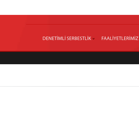
DENETİMLİ SERBESTLİK
FAALİYETLERİMİZ