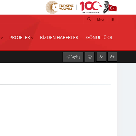
ENG
TR
PROJELER
BİZDEN HABERLER
GÖNÜLLÜ OL
A-
A+
Paylaş