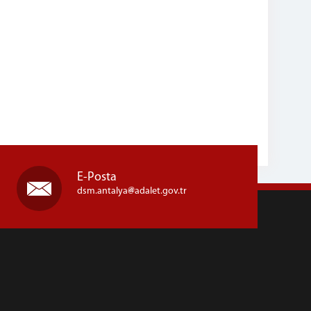
E-Posta
dsm.antalya
adalet.gov.tr