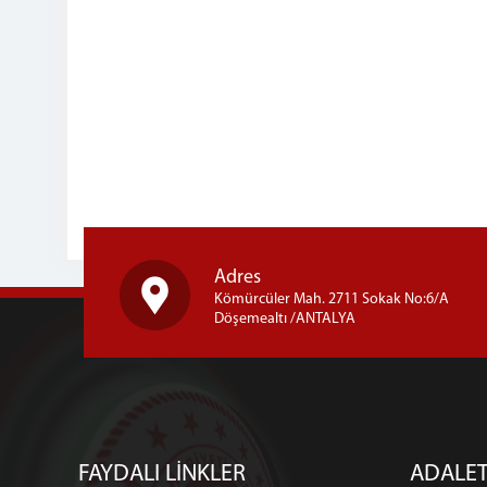
Adres
Kömürcüler Mah. 2711 Sokak No:6/A
Döşemealtı /ANTALYA
FAYDALI LİNKLER
ADALET